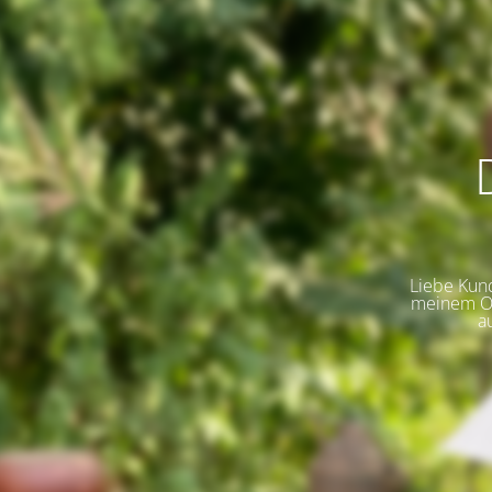
Liebe Kund
meinem On
a