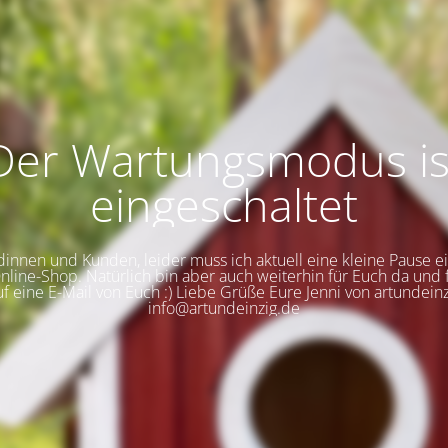
Der Wartungsmodus is
eingeschaltet
innen und Kunden, leider muss ich aktuell eine kleine Pause e
line-Shop. Natürlich bin aber auch weiterhin für Euch da und 
uf eine E-Mail von Euch :) Liebe Grüße Eure Jenni von artundeinz
info@artundeinzig.de