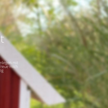
t
inlegen mit
freue mich
ig