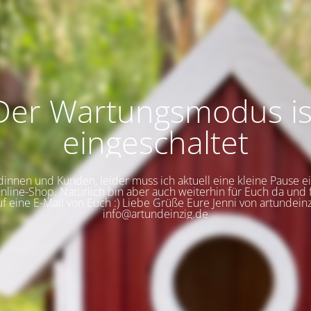
Der Wartungsmodus is
eingeschaltet
innen und Kunden, leider muss ich aktuell eine kleine Pause e
line-Shop. Natürlich bin aber auch weiterhin für Euch da und 
uf eine E-Mail von Euch :) Liebe Grüße Eure Jenni von artundeinz
info@artundeinzig.de