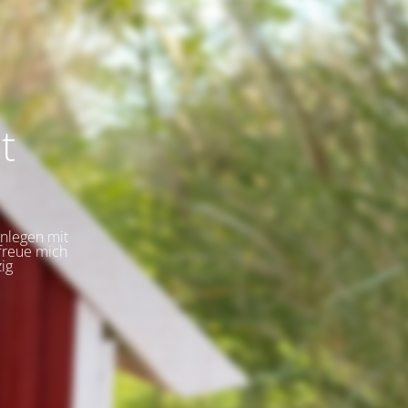
t
inlegen mit
freue mich
ig