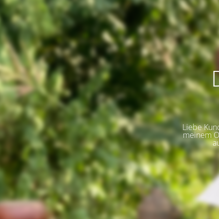
Liebe Kund
meinem On
a